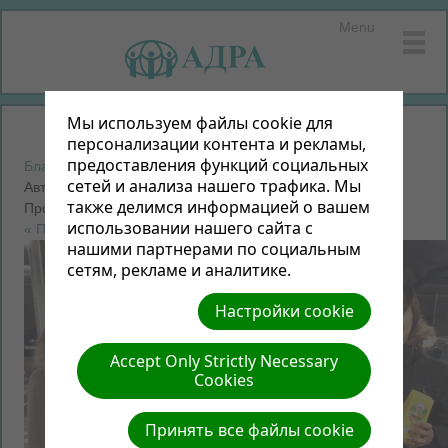
Menu
Мы используем файлы cookie для
персонализации контента и рекламы,
предоставления функций социальных
Благотворительная акция "От сердца к сердцу - 2015"
|
сетей и анализа нашего трафика. Мы
Автор: Неизвестный | Размер (МБ): 0.22 |
Скачать
|
также делимся информацией о вашем
Просмотров: 0
использовании нашего сайта с
« Предыдущий
Следующий »
нашими партнерами по социальным
сетям, рекламе и аналитике.
Настройки cookie
Accept Only Strictly Necessary
Cookies
Принять все файлы cookie