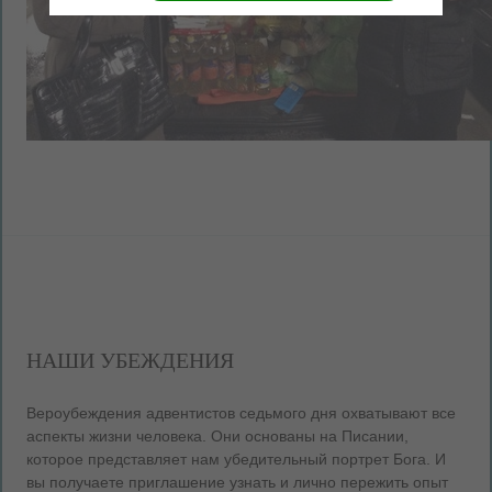
НАШИ УБЕЖДЕНИЯ
Вероубеждения адвентистов седьмого дня охватывают все
аспекты жизни человека. Они основаны на Писании,
которое представляет нам убедительный портрет Бога. И
вы получаете приглашение узнать и лично пережить опыт