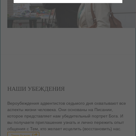
НАШИ УБЕЖДЕНИЯ
Вероубеждения адвентистов седьмого дня охватывают все
аспекты жизни человека. Они основаны на Писании,
которое представляет нам убедительный портрет Бога. И
вы получаете приглашение узнать и лично пережить опыт
общения с Тем, кто желает исцелить (восстановить) нас.
Узнать больше