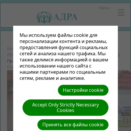
Menu
Мы используем файлы cookie для
персонализации контента и рекламы,
предоставления функций социальных
Благотворительный фестиваль "Мы нужны друг другу -
сетей и анализа нашего трафика. Мы
2015"
| Автор: Неизвестный | Размер (МБ): 0.22 |
Скачать
|
также делимся информацией о вашем
Просмотров: 0
использовании нашего сайта с
Следующий »
нашими партнерами по социальным
сетям, рекламе и аналитике.
Настройки cookie
Accept Only Strictly Necessary
Cookies
Принять все файлы cookie